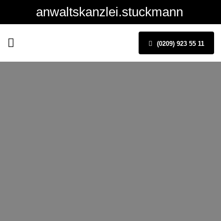
anwaltskanzlei.stuckmann
(0209) 923 55 11