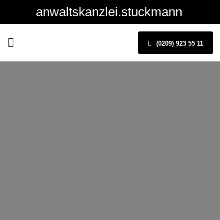
anwaltskanzlei.stuckmann
(0209) 923 55 11