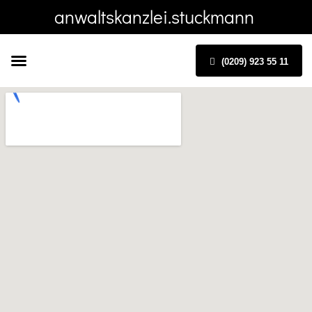
anwaltskanzlei.stuckmann
(0209) 923 55 11